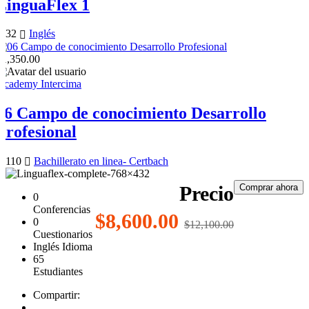
LinguaFlex 1
32
Inglés
$1,350.00
Academy Intercima
06 Campo de conocimiento Desarrollo
Profesional
110
Bachillerato en linea- Certbach
Precio
Comprar ahora
0
Conferencias
$8,600.00
0
$12,100.00
Cuestionarios
Inglés
Idioma
65
Estudiantes
Compartir: