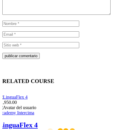
RELATED COURSE
$1,950.00
Academy Intercima
LinguaFlex 4